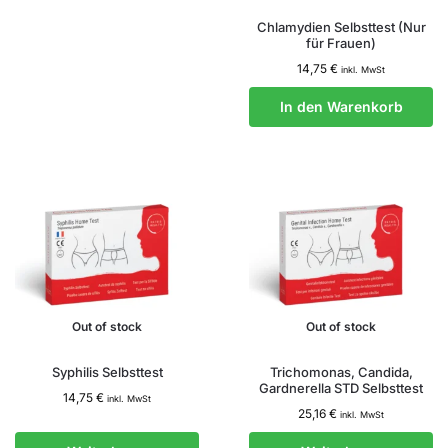
Chlamydien Selbsttest (Nur
für Frauen)
14,75
€
inkl. MwSt
In den Warenkorb
Out of stock
Out of stock
Syphilis Selbsttest
Trichomonas, Candida,
Gardnerella STD Selbsttest
14,75
€
inkl. MwSt
25,16
€
inkl. MwSt