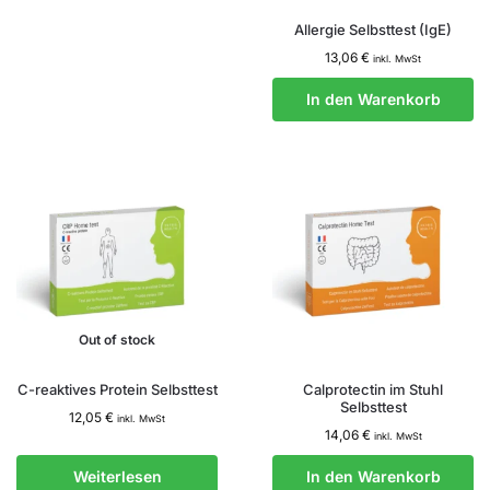
Allergie Selbsttest (IgE)
13,06
€
inkl. MwSt
In den Warenkorb
Out of stock
C-reaktives Protein Selbsttest
Calprotectin im Stuhl
Selbsttest
12,05
€
inkl. MwSt
14,06
€
inkl. MwSt
Weiterlesen
In den Warenkorb