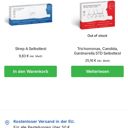
Out of stock
Strep A Selbsttest
Trichomonas, Candida,
Gardnerella STD Selbsttest
9,83
€
inkl. MwSt
25,16
€
inkl. MwSt
In den Warenkorb
Weiterlesen
Kostenloser Versand in der EU.
Für alle Bestellungen über 50 €.