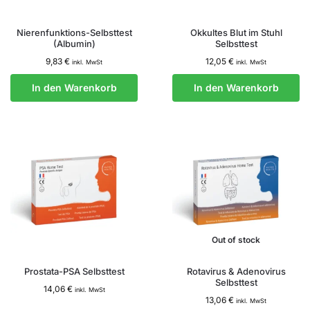
Nierenfunktions-Selbsttest
Okkultes Blut im Stuhl
(Albumin)
Selbsttest
9,83
€
12,05
€
inkl. MwSt
inkl. MwSt
In den Warenkorb
In den Warenkorb
Out of stock
Prostata-PSA Selbsttest
Rotavirus & Adenovirus
Selbsttest
14,06
€
inkl. MwSt
13,06
€
inkl. MwSt