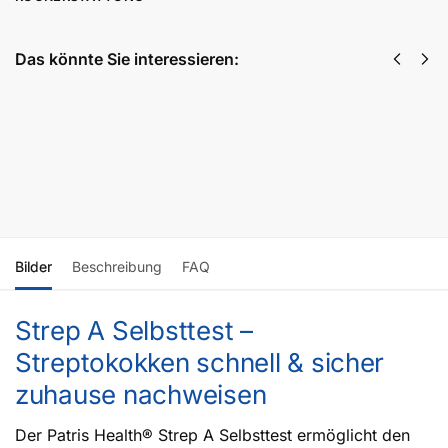
Das könnte Sie interessieren:
Immun+
Rotavirus &
Komplex
Adenovirus
15,40
€
Selbsttest
inkl. MwSt
13,06
€
inkl. MwSt
Weiterlesen
Weiterlesen
Bilder
Beschreibung
FAQ
Strep A Selbsttest –
Streptokokken schnell & sicher
zuhause nachweisen
Der Patris Health® Strep A Selbsttest ermöglicht den