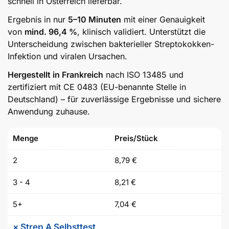
schnell in Österreich lieferbar.
Ergebnis in nur
5–10 Minuten
mit einer Genauigkeit
von
mind. 96,4 %
, klinisch validiert. Unterstützt die
Unterscheidung zwischen bakterieller Streptokokken-
Infektion und viralen Ursachen.
Hergestellt in Frankreich
nach ISO 13485 und
zertifiziert mit CE 0483 (EU-benannte Stelle in
Deutschland) – für zuverlässige Ergebnisse und sichere
Anwendung zuhause.
Menge
Preis/Stück
2
8,79
€
3 - 4
8,21
€
5+
7,04
€
×
Strep A Selbsttest