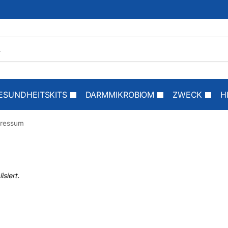
ESUNDHEITSKITS
DARMMIKROBIOM
ZWECK
H
ressum
siert.