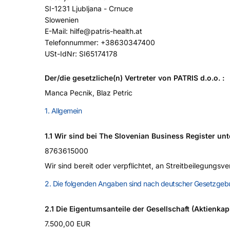
SI-1231 Ljubljana - Crnuce
Slowenien
E-Mail:
hilfe@
patris-health.at
Telefonnummer: +38630347400
USt-IdNr: SI65174178
Der/die gesetzliche(n) Vertreter von PATRIS d.o.o. :
Manca Pecnik, Blaz Petric
1. Allgemein
1.1 Wir sind bei The Slovenian Business Register un
8763615000
Wir sind bereit oder verpflichtet, an Streitbeilegungsv
2. Die folgenden Angaben sind nach deutscher Gesetzgebu
2.1 Die Eigentumsanteile der Gesellschaft (Aktienka
7.500,00 EUR