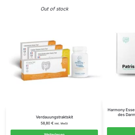
Out of stock
Harmony Essen
des Darm
Verdauungstraktskit
58,80
€
inkl. MwSt
Weiterlesen