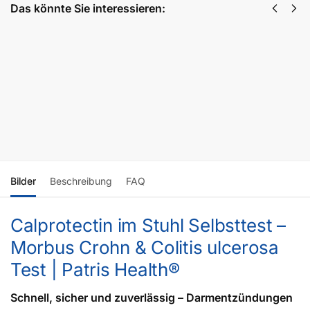
Das könnte Sie interessieren:
Balance Plus –
Verdauun
Standardprogramm
58,80
€
in
zur Pflege des
Weiterle
Mikrobioms des
Darms
343,20
€
inkl. MwSt
In den Warenkorb
Bilder
Beschreibung
FAQ
Calprotectin im Stuhl Selbsttest –
Morbus Crohn & Colitis ulcerosa
Test | Patris Health®
Schnell, sicher und zuverlässig – Darmentzündungen