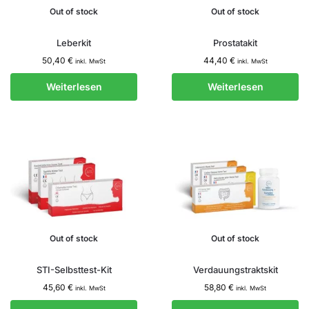
Out of stock
Out of stock
Leberkit
Prostatakit
50,40
€
44,40
€
inkl. MwSt
inkl. MwSt
Weiterlesen
Weiterlesen
Out of stock
Out of stock
STI-Selbsttest-Kit
Verdauungstraktskit
45,60
€
58,80
€
inkl. MwSt
inkl. MwSt