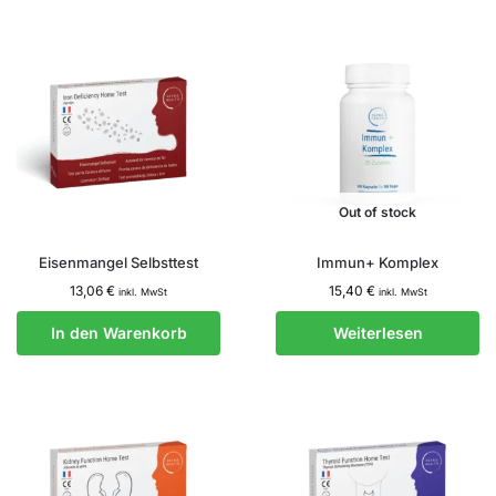
Out of stock
Eisenmangel Selbsttest
Immun+ Komplex
13,06
€
15,40
€
inkl. MwSt
inkl. MwSt
In den Warenkorb
Weiterlesen