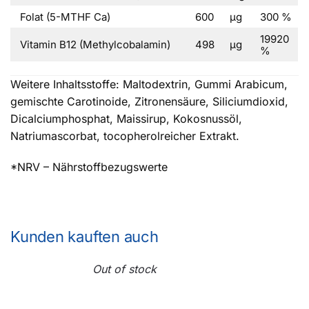
Folat (5-MTHF Ca)
600
μg
300 %
19920
Vitamin B12 (Methylcobalamin)
498
μg
%
Weitere Inhaltsstoffe: Maltodextrin, Gummi Arabicum,
gemischte Carotinoide, Zitronensäure, Siliciumdioxid,
Dicalciumphosphat, Maissirup, Kokosnussöl,
Natriumascorbat, tocopherolreicher Extrakt.
*NRV – Nährstoffbezugswerte
Kunden kauften auch
Out of stock