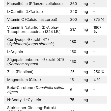
Kapselhülle (Pflanzenzellulose)
360
mg
–
L-Carnitin (L-Tartrat)
240
mg
–
Vitamin C (Calciumascorbat)
300
mg
375 %
Vitamin E Natürlich (D-Alpha-
1807
217
mg
Tocopherolsuccinat) (324 I.E.)
%
Cordyceps-Extrakt (4:1)
180
mg
–
(
Ophiocordyceps sinensis
)
L-Arginin
150
mg
–
Sägepalmenbeeren-Extrakt (4:1)
150
mg
–
(
Serenoa repens
)
Zink (Picolinat)
25
mg
250 %
Magnesium (Citrat)
15
mg
4 %
Beta-Carotene (
Dunaliella salina
6
mg
–
algae
)
N-Acetyl-L-Cystein
75
mg
–
Sibirischer Ginseng-Extrakt