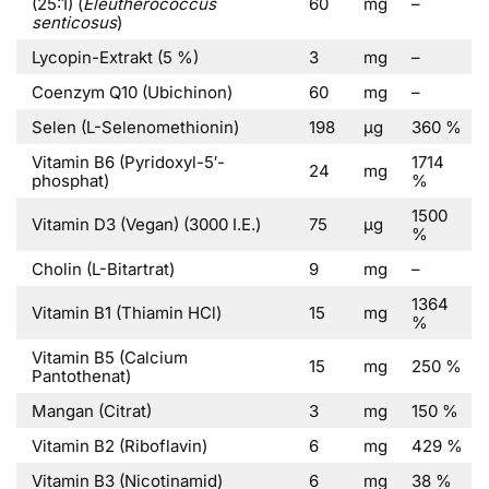
(25:1) (
Eleutherococcus
60
mg
–
senticosus
)
Lycopin-Extrakt (5 %)
3
mg
–
Coenzym Q10 (Ubichinon)
60
mg
–
Selen (L-Selenomethionin)
198
μg
360 %
Vitamin B6 (Pyridoxyl-5′-
1714
24
mg
phosphat)
%
1500
Vitamin D3 (Vegan) (3000 I.E.)
75
μg
%
Cholin (L-Bitartrat)
9
mg
–
1364
Vitamin B1 (Thiamin HCl)
15
mg
%
Vitamin B5 (Calcium
15
mg
250 %
Pantothenat)
Mangan (Citrat)
3
mg
150 %
Vitamin B2 (Riboflavin)
6
mg
429 %
Vitamin B3 (Nicotinamid)
6
mg
38 %