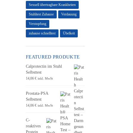
Sexuell übertragbare Krankheiten
Stuhltest Zuhause
Verdauung
Verstopfung
zuhause schnelltest
Übelkeit
FEATURED PRODUKTE
Calprotectin im Stuhl
Selbsttest
14,06
€
inkl. MwSt
Prostata-PSA
Selbsttest
14,06
€
inkl. MwSt
C-
reaktives
Protein