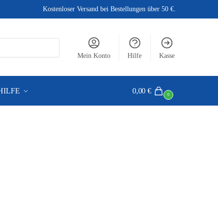
Kostenloser Versand bei Bestellungen über 50 €.
Mein Konto
Hilfe
Kasse
HILFE
0,00
€
0