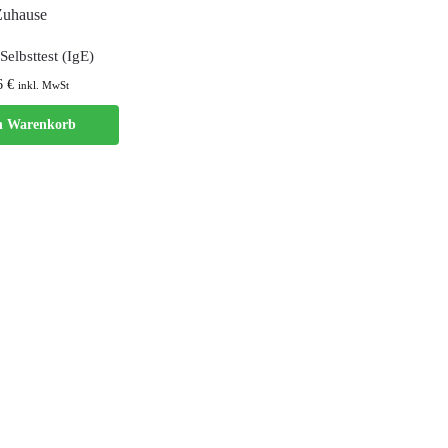
Selbsttest (IgE)
6
€
inkl. MwSt
n Warenkorb