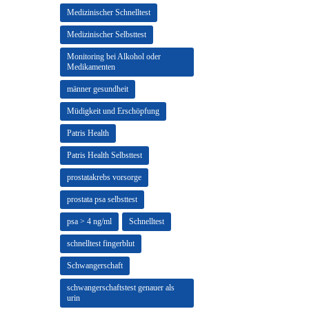
Medizinischer Schnelltest
Medizinischer Selbsttest
Monitoring bei Alkohol oder
Medikamenten
männer gesundheit
Müdigkeit und Erschöpfung
Patris Health
Patris Health Selbsttest
prostatakrebs vorsorge
prostata psa selbsttest
psa > 4 ng/ml
Schnelltest
schnelltest fingerblut
Schwangerschaft
schwangerschaftstest genauer als
urin