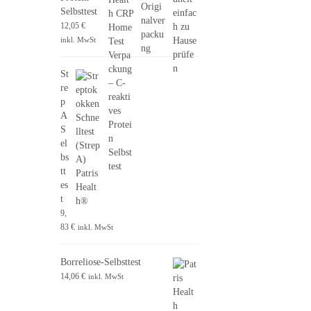
Selbsttest
12,05
€
inkl. MwSt
St
re
p
A
S
el
bs
tt
es
t
9,
83
€
inkl. MwSt
Borreliose-Selbsttest
14,06
€
inkl. MwSt