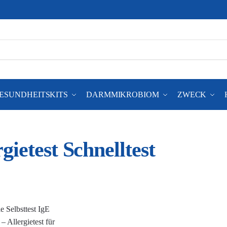
ESUNDHEITSKITS
DARMMIKROBIOM
ZWECK
rgietest Schnelltest