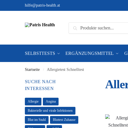
hilfe@patris-health.at
Suchen
SELBSTTESTS
ERGÄNZUNGSMITTEL
G
Startseite
Allergietest Schnelltest
/
Alle
SUCHE NACH
INTERESSEN
Allergie
Angina
Bakterielle und virale Infektionen
Blut im Stuhl
Bluttest Zuhause