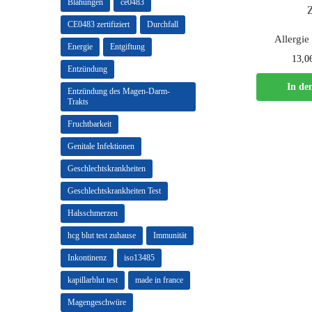
Blähungen
ce0483
CE0483 zertifiziert
Durchfall
Allergie 
Energie
Entgiftung
13,0
Entzündung
In de
Entzündung des Magen-Darm-
Trakts
Fruchtbarkeit
Genitale Infektionen
Geschlechtskrankheiten
Geschlechtskrankheiten Test
Halsschmerzen
hcg blut test zuhause
Immunität
Inkontinenz
iso13485
kapillarblut test
made in france
Magengeschwüre