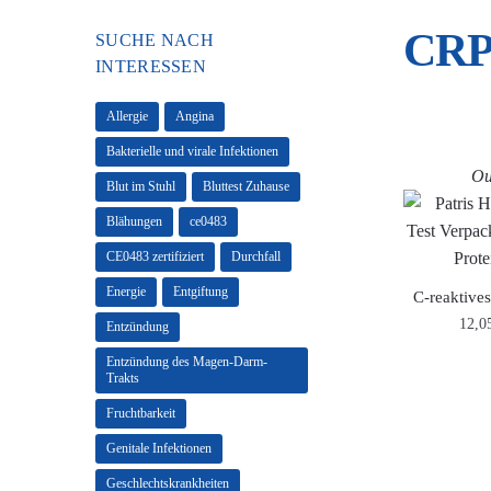
CRP 
SUCHE NACH
INTERESSEN
Allergie
Angina
Bakterielle und virale Infektionen
Ou
Blut im Stuhl
Bluttest Zuhause
Blähungen
ce0483
CE0483 zertifiziert
Durchfall
Energie
Entgiftung
C-reaktives
12,0
Entzündung
Entzündung des Magen-Darm-
Trakts
Fruchtbarkeit
Genitale Infektionen
Geschlechtskrankheiten