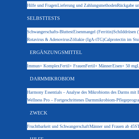
Hilfe und Fragen
Lieferung und Zahlungsmethoden
Rückgabe un
SELBSTTESTS
Schwangerschafts-Bluttest
Eisenmangel (Ferritin)
Schilddrüsen 
Rotavirus & Adenovirus
Zöliakie (IgA-tTG)
Calprotectin im Stu
ERGÄNZUNGSMITTEL
Immun+ Komplex
Fertil+ Frauen
Fertil+ Männer
Eisen+ 50 mg
L
DARMMIKROBIOM
Harmony Essentials – Analyse des Mikrobioms des Darms mit 
Wellness Pro – Fortgeschrittenes Darmmikrobiom-Pflegeprog
ZWECK
Fruchtbarkeit und Schwangerschaft
Männer und Frauen ab 45
ST