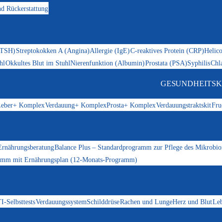
d Rückerstattung
(TSH)
Streptokokken A (Angina)
Allergie (IgE)
C-reaktives Protein (CRP)
Helico
hl
Okkultes Blut im Stuhl
Nierenfunktion (Albumin)
Prostata (PSA)
Syphilis
Chl
GESUNDHEITSK
eber+ Komplex
Verdauung+ Komplex
Prosta+ Komplex
Verdauungstraktskit
Fru
Ernährungsberatung
Balance Plus – Standardprogramm zur Pflege des Mikrobi
ramm mit Ernährungsplan (12-Monats-Programm)
I-Selbsttests
Verdauungssystem
Schilddrüse
Rachen und Lunge
Herz und Blut
Le