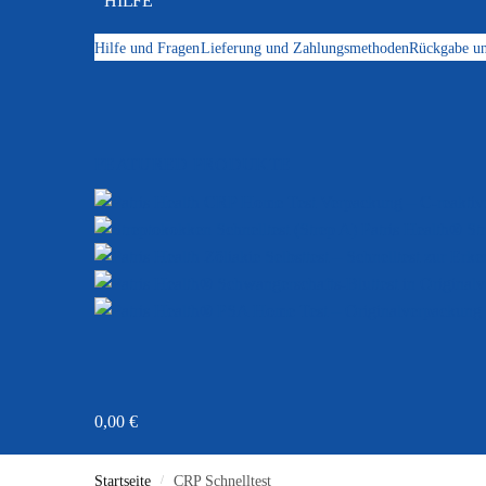
HILFE
Hilfe und Fragen
Lieferung und Zahlungsmethoden
Rückgabe un
FEATURED PRODUKTE
St
0,00
€
Startseite
/
CRP Schnelltest