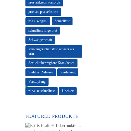
prostatakrebs vorsorge
prostata psa selbsttest
psa > 4 ng/ml
Schnelltest
schnelltest fingerblut
Schwangerschaft
schwangerschaftstest genauer als
urin
Sexuell übertragbare Krankheiten
Stuhltest Zuhause
Verdauung
Verstopfung
0
zuhause schnelltest
Übelkeit
FEATURED PRODUKTE