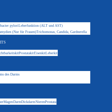
bacter pylori
Leberfunktion (ALT und AST)
amydien (Nur für Frauen)
Trichomonas, Candida, Gardnerella
ITS
chtbarkeitskit
Prostatakit
Eisenkit
Leberkit
oms des Darms
ber
Magen
Darm
Dickdarm
Nieren
Prostata