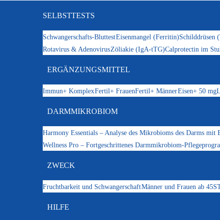
SELBSTTESTS
Schwangerschafts-Bluttest
Eisenmangel (Ferritin)
Schilddrüsen 
Rotavirus & Adenovirus
Zöliakie (IgA-tTG)
Calprotectin im Stu
ERGÄNZUNGSMITTEL
Immun+ Komplex
Fertil+ Frauen
Fertil+ Männer
Eisen+ 50 mg
L
DARMMIKROBIOM
Harmony Essentials – Analyse des Mikrobioms des Darms mit 
Wellness Pro – Fortgeschrittenes Darmmikrobiom-Pflegeprog
ZWECK
Fruchtbarkeit und Schwangerschaft
Männer und Frauen ab 45
ST
HILFE