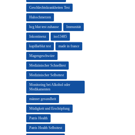
Geschlechtskrankheiten Test
Halsschmerzen
hcg blut test zuhause
Immunität
Inkontinenz
iso13485
kapillarblut test
made in france
Magengeschwüre
Medizinischer Schnelltest
Medizinischer Selbsttest
Monitoring bei Alkohol oder
Medikamenten
männer gesundheit
Müdigkeit und Erschöpfung
Patris Health
Patris Health Selbsttest