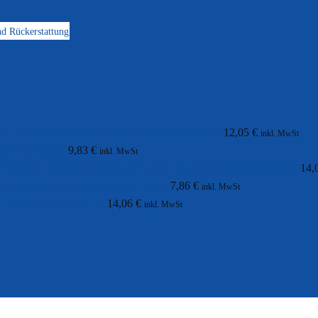
d Rückerstattung
C-reaktives Protein Selbsttest
12,05
€
inkl. MwSt
rep A Selbsttest
9,83
€
inkl. MwSt
Zöliakie Selbsttest
14,
Schwangerschafts-Bluttest
7,86
€
inkl. MwSt
Prostata-PSA Selbsttest
14,06
€
inkl. MwSt