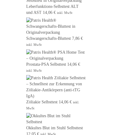
Leberfunktions-Selbsttest ALT
und AST
14,06
€
inkl. MwSt
Schwangerschafts-Bluttest
7,86
€
inkl. MwSt
Prostata-PSA Selbsttest
14,06
€
inkl. MwSt
Zöliakie Selbsttest
14,06
€
inkl.
MwSt
Okkultes Blut im Stuhl Selbsttest
12,05
€
inkl. MwSt