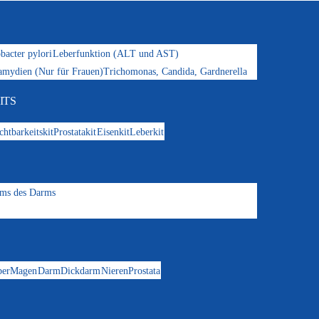
bacter pylori
Leberfunktion (ALT und AST)
amydien (Nur für Frauen)
Trichomonas, Candida, Gardnerella
ITS
chtbarkeitskit
Prostatakit
Eisenkit
Leberkit
oms des Darms
ber
Magen
Darm
Dickdarm
Nieren
Prostata