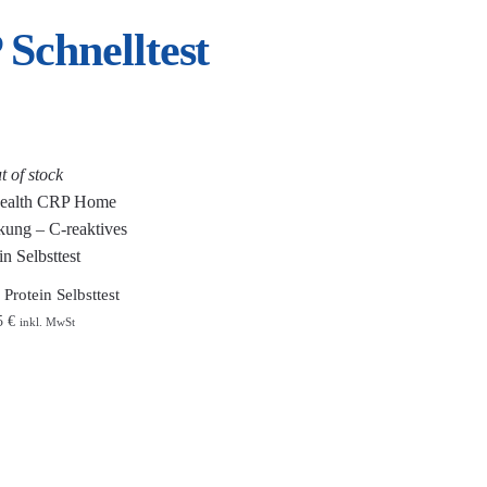
Schnelltest
t of stock
 Protein Selbsttest
5
€
inkl. MwSt