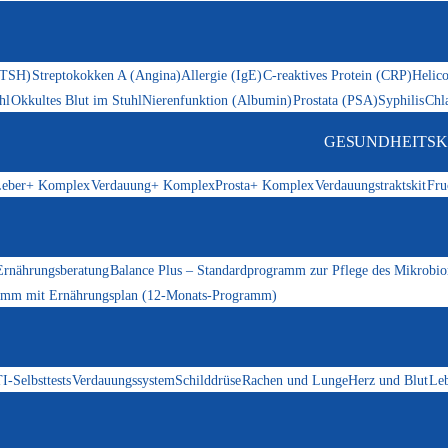
(TSH)
Streptokokken A (Angina)
Allergie (IgE)
C-reaktives Protein (CRP)
Helico
hl
Okkultes Blut im Stuhl
Nierenfunktion (Albumin)
Prostata (PSA)
Syphilis
Chl
GESUNDHEITSK
eber+ Komplex
Verdauung+ Komplex
Prosta+ Komplex
Verdauungstraktskit
Fru
Ernährungsberatung
Balance Plus – Standardprogramm zur Pflege des Mikrobi
ramm mit Ernährungsplan (12-Monats-Programm)
I-Selbsttests
Verdauungssystem
Schilddrüse
Rachen und Lunge
Herz und Blut
Le