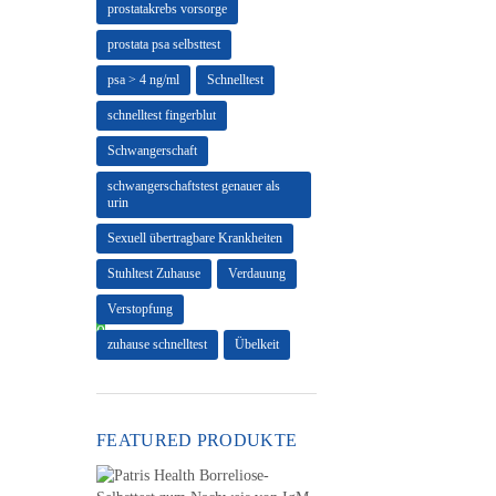
prostatakrebs vorsorge
prostata psa selbsttest
psa > 4 ng/ml
Schnelltest
schnelltest fingerblut
Schwangerschaft
schwangerschaftstest genauer als
urin
Sexuell übertragbare Krankheiten
Stuhltest Zuhause
Verdauung
Verstopfung
0
zuhause schnelltest
Übelkeit
FEATURED PRODUKTE