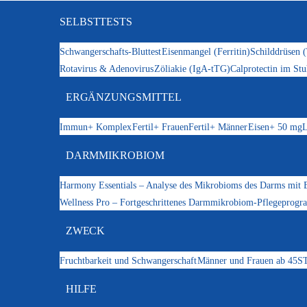
SELBSTTESTS
Schwangerschafts-Bluttest
Eisenmangel (Ferritin)
Schilddrüsen 
Rotavirus & Adenovirus
Zöliakie (IgA-tTG)
Calprotectin im Stu
ERGÄNZUNGSMITTEL
Immun+ Komplex
Fertil+ Frauen
Fertil+ Männer
Eisen+ 50 mg
L
DARMMIKROBIOM
Harmony Essentials – Analyse des Mikrobioms des Darms mit 
Wellness Pro – Fortgeschrittenes Darmmikrobiom-Pflegeprog
ZWECK
Fruchtbarkeit und Schwangerschaft
Männer und Frauen ab 45
ST
HILFE