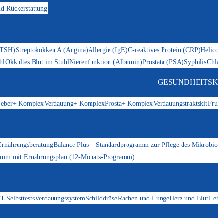
d Rückerstattung
(TSH)
Streptokokken A (Angina)
Allergie (IgE)
C-reaktives Protein (CRP)
Helico
hl
Okkultes Blut im Stuhl
Nierenfunktion (Albumin)
Prostata (PSA)
Syphilis
Chl
GESUNDHEITSK
eber+ Komplex
Verdauung+ Komplex
Prosta+ Komplex
Verdauungstraktskit
Fru
Ernährungsberatung
Balance Plus – Standardprogramm zur Pflege des Mikrobi
ramm mit Ernährungsplan (12-Monats-Programm)
I-Selbsttests
Verdauungssystem
Schilddrüse
Rachen und Lunge
Herz und Blut
Le