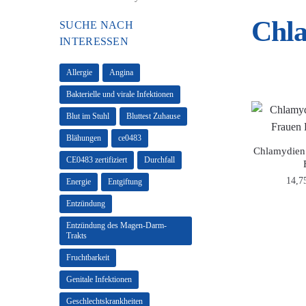
Chla
SUCHE NACH
INTERESSEN
Allergie
Angina
Bakterielle und virale Infektionen
Blut im Stuhl
Bluttest Zuhause
Blähungen
ce0483
Chlamydien 
CE0483 zertifiziert
Durchfall
14,7
Energie
Entgiftung
Entzündung
Entzündung des Magen-Darm-
Trakts
Fruchtbarkeit
Genitale Infektionen
Geschlechtskrankheiten