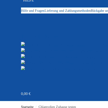
HILFE
Hilfe und Fragen
Lieferung und Zahlungsmethoden
Rückgabe un
FEATURED PRODUKTE
Okkultes Blut im Stuh
St
0,00
€
Startseite
/
Chlamydien Zuhause testen