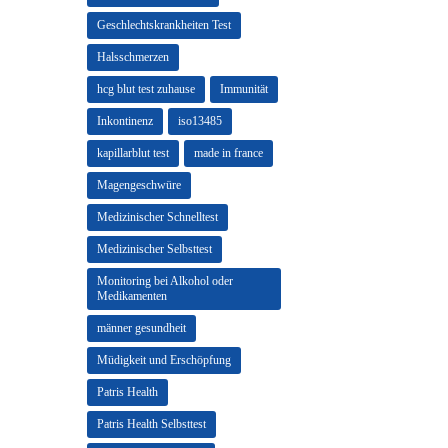
Geschlechtskrankheiten Test
Halsschmerzen
hcg blut test zuhause
Immunität
Inkontinenz
iso13485
kapillarblut test
made in france
Magengeschwüre
Medizinischer Schnelltest
Medizinischer Selbsttest
Monitoring bei Alkohol oder
Medikamenten
männer gesundheit
Müdigkeit und Erschöpfung
Patris Health
Patris Health Selbsttest