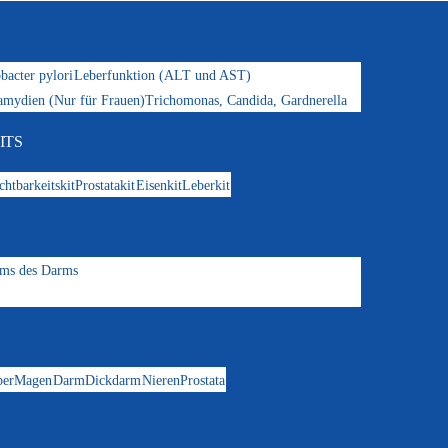
bacter pylori
Leberfunktion (ALT und AST)
amydien (Nur für Frauen)
Trichomonas, Candida, Gardnerella
ITS
chtbarkeitskit
Prostatakit
Eisenkit
Leberkit
oms des Darms
ber
Magen
Darm
Dickdarm
Nieren
Prostata