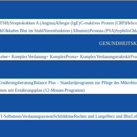
(TSH)
Streptokokken A (Angina)
Allergie (IgE)
C-reaktives Protein (CRP)
Helico
hl
Okkultes Blut im Stuhl
Nierenfunktion (Albumin)
Prostata (PSA)
Syphilis
Chl
GESUNDHEITSK
eber+ Komplex
Verdauung+ Komplex
Prosta+ Komplex
Verdauungstraktskit
Fru
Ernährungsberatung
Balance Plus – Standardprogramm zur Pflege des Mikrobi
ramm mit Ernährungsplan (12-Monats-Programm)
I-Selbsttests
Verdauungssystem
Schilddrüse
Rachen und Lunge
Herz und Blut
Le