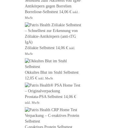
Borreliose-Selbsttest
14,06
€
inkl.
MwSt
Zöliakie Selbsttest
14,06
€
inkl.
MwSt
Okkultes Blut im Stuhl Selbsttest
12,05
€
inkl. MwSt
Prostata-PSA Selbsttest
14,06
€
inkl. MwSt
C-reaktives Protein Selbsttest