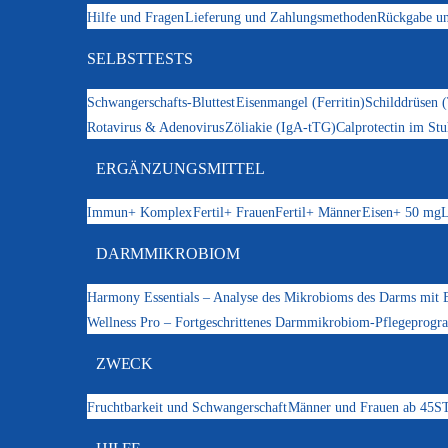
Hilfe und Fragen
Lieferung und Zahlungsmethoden
Rückgabe un
SELBSTTESTS
Schwangerschafts-Bluttest
Eisenmangel (Ferritin)
Schilddrüsen 
Rotavirus & Adenovirus
Zöliakie (IgA-tTG)
Calprotectin im Stu
ERGÄNZUNGSMITTEL
Immun+ Komplex
Fertil+ Frauen
Fertil+ Männer
Eisen+ 50 mg
L
DARMMIKROBIOM
Harmony Essentials – Analyse des Mikrobioms des Darms mit 
Wellness Pro – Fortgeschrittenes Darmmikrobiom-Pflegeprog
ZWECK
Fruchtbarkeit und Schwangerschaft
Männer und Frauen ab 45
ST