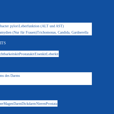
bacter pylori
Leberfunktion (ALT und AST)
amydien (Nur für Frauen)
Trichomonas, Candida, Gardnerella
ITS
chtbarkeitskit
Prostatakit
Eisenkit
Leberkit
oms des Darms
ber
Magen
Darm
Dickdarm
Nieren
Prostata