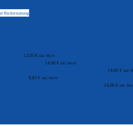
d Rückerstattung
l Selbsttest
12,05
€
inkl. MwSt
Prostata-PSA Selbsttest
14,06
€
inkl. MwSt
Calprotectin im Stuhl Selbsttest
14,06
€
inkl. 
rep A Selbsttest
9,83
€
inkl. MwSt
Borreliose-Selbsttest
14,06
€
inkl. Mw